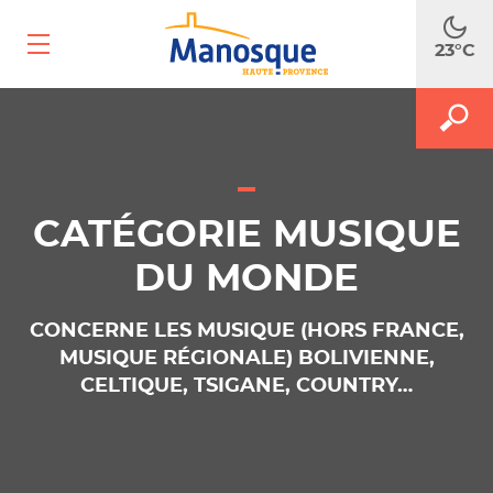
Ouvrir
23°C
le
menu
mobile
A
M
FAITES
le
le
m
f
RECH
d
r
CATÉGORIE MUSIQUE
DU MONDE
CONCERNE LES MUSIQUE (HORS FRANCE,
MUSIQUE RÉGIONALE) BOLIVIENNE,
CELTIQUE, TSIGANE, COUNTRY…