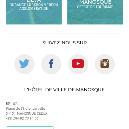
DLVA
MANOSQUE
DURANCE LUBERON VERDON
OFFICE DE TOURISME
AGGLOMÉRATION
SUIVEZ-NOUS SUR
Suivez-
Suivez-
Suivez-
Suiv
nous
nous
nous
nou
L'HÔTEL DE VILLE DE MANOSQUE
sur
sur
sur
sur
BP 107
Place de l’hôtel de ville
04101 MANOSQUE CEDEX
+33 (0)4 92 70 34 00
twitter
facebook
youtube
inst