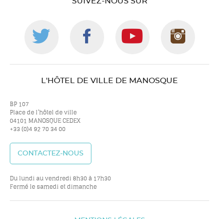
SUIVEZ-NOUS SUR
Suivez-
Suivez-
Suivez-
Suiv
nous
nous
nous
nou
L'HÔTEL DE VILLE DE MANOSQUE
sur
sur
sur
sur
BP 107
Place de l’hôtel de ville
04101 MANOSQUE CEDEX
+33 (0)4 92 70 34 00
twitter
facebook
youtube
inst
CONTACTEZ-NOUS
Du lundi au vendredi 8h30 à 17h30
Fermé le samedi et dimanche