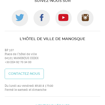
SUIVEZ-NOUS SUR
Suivez-
Suivez-
Suivez-
Suiv
nous
nous
nous
nou
L'HÔTEL DE VILLE DE MANOSQUE
sur
sur
sur
sur
BP 107
Place de l’hôtel de ville
04101 MANOSQUE CEDEX
+33 (0)4 92 70 34 00
twitter
facebook
youtube
inst
CONTACTEZ-NOUS
Du lundi au vendredi 8h30 à 17h30
Fermé le samedi et dimanche