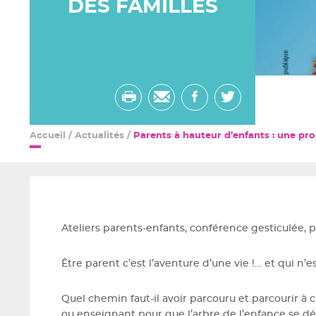
DES FAMILLES
Imprimer
Envoyer
Partager
Partager
par
sur
sur
Accueil
/
Actualités
/
Parents à hauteur d’enfants : une pr
email
facebook
twitter
Ateliers parents-enfants, conférence gesticulée, pro
Être parent c’est l’aventure d’une vie !… et qui n’e
Quel chemin faut-il avoir parcouru et parcourir à
ou enseignant pour que l’arbre de l’enfance se d