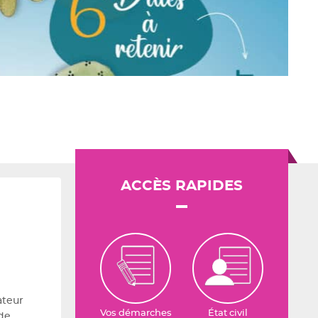
ACCÈS RAPIDES
ateur
Vos démarches
État civil
 de