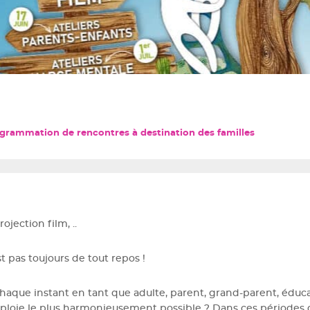
ogrammation de rencontres à destination des familles
jection film, ..
st pas toujours de tout repos !
 chaque instant en tant que adulte, parent, grand-parent, éduc
éploie le plus harmonieusement possible ? Dans ces périodes