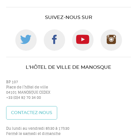
SUIVEZ-NOUS SUR
Suivez-
Suivez-
Suivez-
Suiv
nous
nous
nous
nou
L'HÔTEL DE VILLE DE MANOSQUE
sur
sur
sur
sur
BP 107
Place de l’hôtel de ville
04101 MANOSQUE CEDEX
+33 (0)4 92 70 34 00
twitter
facebook
youtube
inst
CONTACTEZ-NOUS
Du lundi au vendredi 8h30 à 17h30
Fermé le samedi et dimanche