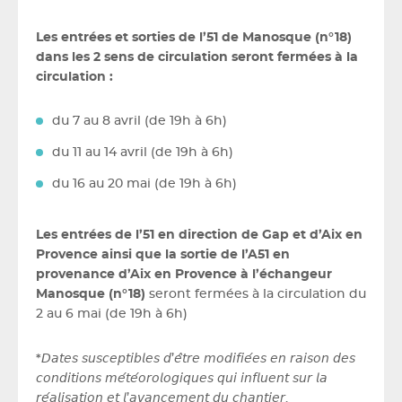
Les entrées et sorties de l’51 de Manosque (n°18)
dans les 2 sens de circulation seront fermées à la
circulation :
du 7 au 8 avril (de 19h à 6h)
du 11 au 14 avril (de 19h à 6h)
du 16 au 20 mai (de 19h à 6h)
Les entrées de l’51 en direction de Gap et d’Aix en
Provence ainsi que la sortie de l’A51 en
provenance d’Aix en Provence à l’échangeur
Manosque (n°18)
seront fermées à la circulation du
2 au 6 mai (de 19h à 6h)
*𝘋𝘢𝘵𝘦𝘴 𝘴𝘶𝘴𝘤𝘦𝘱𝘵𝘪𝘣𝘭𝘦𝘴 𝘥’𝘦̂𝘵𝘳𝘦 𝘮𝘰𝘥𝘪𝘧𝘪𝘦́𝘦𝘴 𝘦𝘯 𝘳𝘢𝘪𝘴𝘰𝘯 𝘥𝘦𝘴
𝘤𝘰𝘯𝘥𝘪𝘵𝘪𝘰𝘯𝘴 𝘮𝘦́𝘵𝘦́𝘰𝘳𝘰𝘭𝘰𝘨𝘪𝘲𝘶𝘦𝘴 𝘲𝘶𝘪 𝘪𝘯𝘧𝘭𝘶𝘦𝘯𝘵 𝘴𝘶𝘳 𝘭𝘢
𝘳𝘦́𝘢𝘭𝘪𝘴𝘢𝘵𝘪𝘰𝘯 𝘦𝘵 𝘭’𝘢𝘷𝘢𝘯𝘤𝘦𝘮𝘦𝘯𝘵 𝘥𝘶 𝘤𝘩𝘢𝘯𝘵𝘪𝘦𝘳.