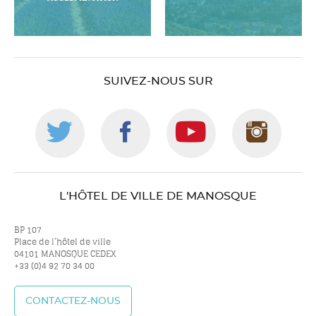
SUIVEZ-NOUS SUR
Suivez-
Suivez-
Suivez-
Suiv
nous
nous
nous
nou
L'HÔTEL DE VILLE DE MANOSQUE
sur
sur
sur
sur
BP 107
Place de l’hôtel de ville
04101 MANOSQUE CEDEX
+33 (0)4 92 70 34 00
twitter
facebook
youtube
inst
CONTACTEZ-NOUS