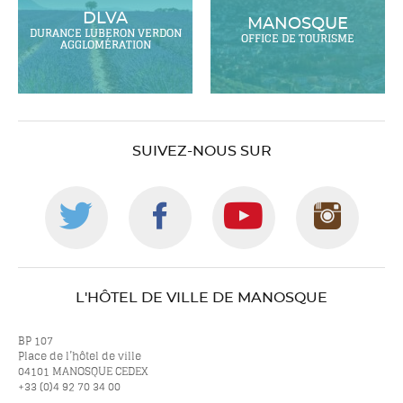
DLVA
MANOSQUE
DURANCE LUBERON VERDON
OFFICE DE TOURISME
AGGLOMÉRATION
SUIVEZ-NOUS SUR
Suivez-
Suivez-
Suivez-
Suiv
nous
nous
nous
nou
L'HÔTEL DE VILLE DE MANOSQUE
sur
sur
sur
sur
BP 107
Place de l’hôtel de ville
04101 MANOSQUE CEDEX
+33 (0)4 92 70 34 00