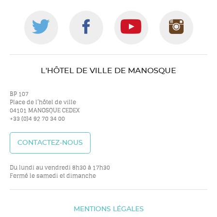
Suivez-
Suivez-
Suivez-
Suiv
nous
nous
nous
nou
L'HÔTEL DE VILLE DE MANOSQUE
sur
sur
sur
sur
BP 107
Place de l’hôtel de ville
04101 MANOSQUE CEDEX
+33 (0)4 92 70 34 00
twitter
facebook
youtube
inst
CONTACTEZ-NOUS
Du lundi au vendredi 8h30 à 17h30
Fermé le samedi et dimanche
MENTIONS LÉGALES