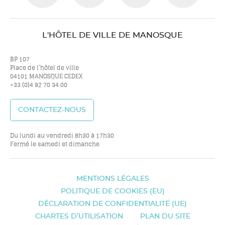
nous
nous
nous
nou
L'HÔTEL DE VILLE DE MANOSQUE
sur
sur
sur
sur
BP 107
Place de l’hôtel de ville
04101 MANOSQUE CEDEX
+33 (0)4 92 70 34 00
twitter
facebook
youtube
inst
CONTACTEZ-NOUS
Du lundi au vendredi 8h30 à 17h30
Fermé le samedi et dimanche
MENTIONS LÉGALES
POLITIQUE DE COOKIES (EU)
DÉCLARATION DE CONFIDENTIALITÉ (UE)
CHARTES D’UTILISATION
PLAN DU SITE