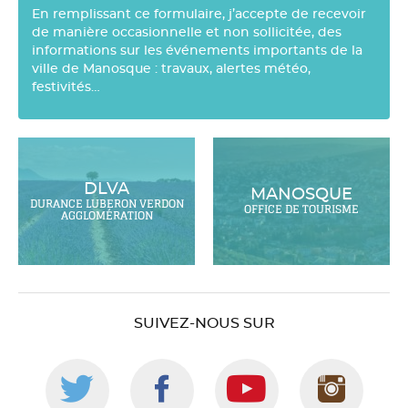
En remplissant ce formulaire, j’accepte de recevoir
de manière occasionnelle et non sollicitée, des
informations sur les événements importants de la
ville de Manosque : travaux, alertes météo,
festivités…
DLVA
MANOSQUE
DURANCE LUBERON VERDON
OFFICE DE TOURISME
AGGLOMÉRATION
SUIVEZ-NOUS SUR
Suivez-
Suivez-
Suivez-
Suiv