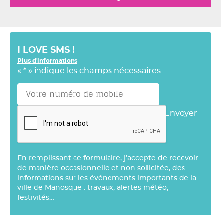
domicilier vos revenus d'activité (exemple :
salaires) chez elle, ni vous pénaliser si vous
choisissez une autre banque pour y domicilier
vos revenus d'activité.
I LOVE SMS !
La banque peut vous proposer la
domiciliation
Plus d'informations
de vos revenus
, en contrepartie d'avantages
«
*
» indique les champs nécessaires
(réduction des frais de dossier pour le prêt,
carte bancaire gratuite...).
Envoyer
En remplissant ce formulaire, j’accepte de recevoir
de manière occasionnelle et non sollicitée, des
informations sur les événements importants de la
ville de Manosque : travaux, alertes météo,
festivités…