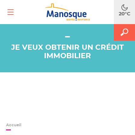
Ouvrir
20°C
le
menu
mobile
A
M
FAITES
le
le
m
JE VEUX OBTENIR UN CRÉDIT
f
RECH
d
IMMOBILIER
r
Accueil