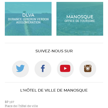
DLVA
MANOSQUE
DURANCE LUBERON VERDON
OFFICE DE TOURISME
AGGLOMÉRATION
SUIVEZ-NOUS SUR
Suivez-
Suivez-
Suivez-
Suiv
nous
nous
nous
nou
L'HÔTEL DE VILLE DE MANOSQUE
sur
sur
sur
sur
BP 107
Place de l’hôtel de ville