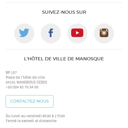
SUIVEZ-NOUS SUR
Suivez-
Suivez-
Suivez-
Suiv
nous
nous
nous
nou
L'HÔTEL DE VILLE DE MANOSQUE
sur
sur
sur
sur
BP 107
Place de l’hôtel de ville
04101 MANOSQUE CEDEX
+33 (0)4 92 70 34 00
twitter
facebook
youtube
inst
CONTACTEZ-NOUS
Du lundi au vendredi 8h30 à 17h30
Fermé le samedi et dimanche