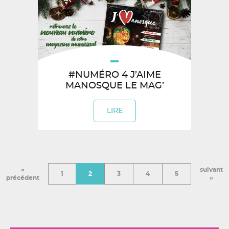
#NUMÉRO 4 J’AIME
MANOSQUE LE MAG’
LIRE
«
suivant
1
2
3
4
5
précédent
»