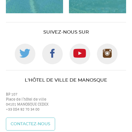
SUIVEZ-NOUS SUR
Suivez-
Suivez-
Suivez-
Suiv
nous
nous
nous
nou
L'HÔTEL DE VILLE DE MANOSQUE
sur
sur
sur
sur
BP 107
Place de l’hôtel de ville
04101 MANOSQUE CEDEX
+33 (0)4 92 70 34 00
twitter
facebook
youtube
inst
CONTACTEZ-NOUS