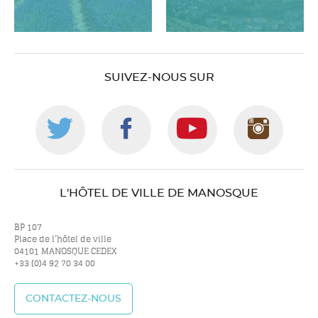
SUIVEZ-NOUS SUR
Suivez-
Suivez-
Suivez-
Suiv
nous
nous
nous
nou
L'HÔTEL DE VILLE DE MANOSQUE
sur
sur
sur
sur
BP 107
Place de l’hôtel de ville
04101 MANOSQUE CEDEX
+33 (0)4 92 70 34 00
twitter
facebook
youtube
inst
CONTACTEZ-NOUS