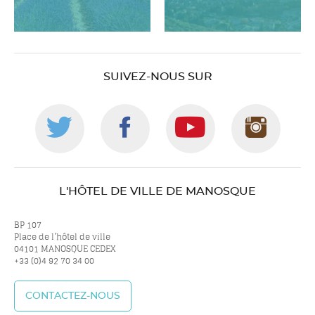
SUIVEZ-NOUS SUR
Suivez-
Suivez-
Suivez-
Suiv
nous
nous
nous
nou
L'HÔTEL DE VILLE DE MANOSQUE
sur
sur
sur
sur
BP 107
Place de l’hôtel de ville
04101 MANOSQUE CEDEX
+33 (0)4 92 70 34 00
twitter
facebook
youtube
inst
CONTACTEZ-NOUS