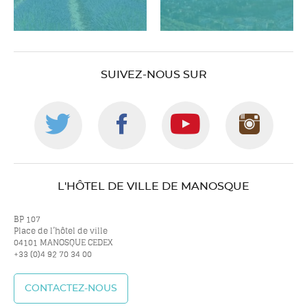
SUIVEZ-NOUS SUR
Suivez-
Suivez-
Suivez-
Suiv
nous
nous
nous
nou
L'HÔTEL DE VILLE DE MANOSQUE
sur
sur
sur
sur
BP 107
Place de l’hôtel de ville
04101 MANOSQUE CEDEX
+33 (0)4 92 70 34 00
twitter
facebook
youtube
inst
CONTACTEZ-NOUS