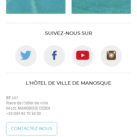
SUIVEZ-NOUS SUR
Suivez-
Suivez-
Suivez-
Suiv
nous
nous
nous
nou
L'HÔTEL DE VILLE DE MANOSQUE
sur
sur
sur
sur
BP 107
Place de l’hôtel de ville
04101 MANOSQUE CEDEX
+33 (0)4 92 70 34 00
twitter
facebook
youtube
inst
CONTACTEZ-NOUS