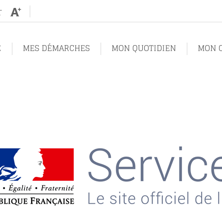
Augmenter
Diminuer
la
la
taille
taille
de
de
texte
texte
E
MES DÉMARCHES
MON QUOTIDIEN
MON C