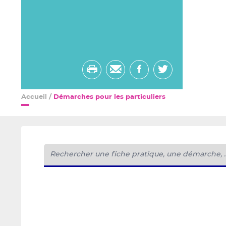
Imprimer
Envoyer
Partager
Partager
par
sur
sur
Accueil
/
Démarches pour les particuliers
email
facebook
twitter