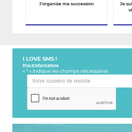
J'organise ma succession
Je su
v
I LOVE SMS !
Plus d'informations
«
*
» indique les champs nécessaires