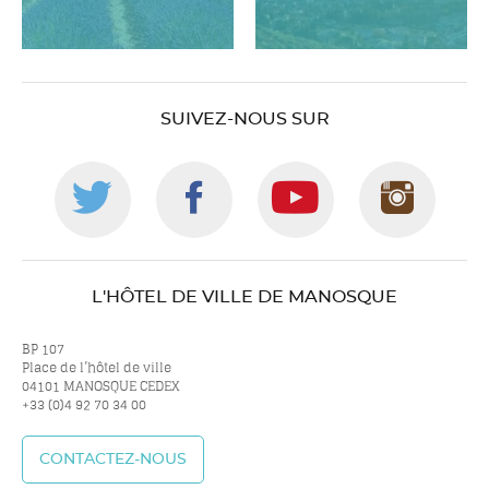
SUIVEZ-NOUS SUR
Suivez-
Suivez-
Suivez-
Suiv
nous
nous
nous
nou
L'HÔTEL DE VILLE DE MANOSQUE
sur
sur
sur
sur
BP 107
Place de l’hôtel de ville
04101 MANOSQUE CEDEX
+33 (0)4 92 70 34 00
twitter
facebook
youtube
inst
CONTACTEZ-NOUS