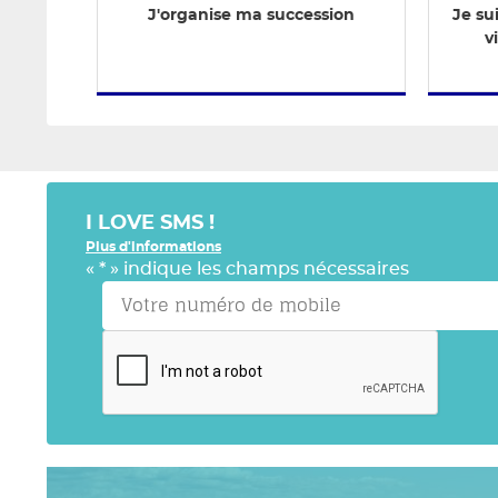
J'organise ma succession
Je su
v
I LOVE SMS !
Plus d'informations
«
*
» indique les champs nécessaires