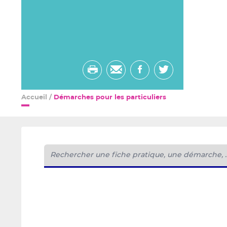
Imprimer
Envoyer
Partager
Partager
par
sur
sur
Accueil
/
Démarches pour les particuliers
email
facebook
twitter