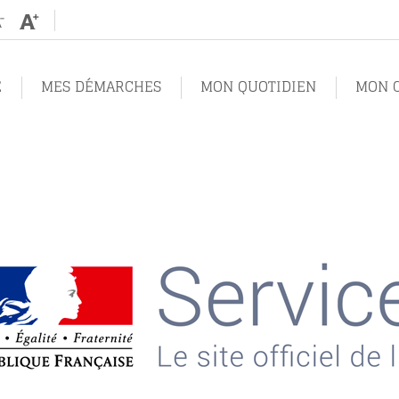
Augmenter
Diminuer
la
la
taille
taille
de
de
texte
texte
E
MES DÉMARCHES
MON QUOTIDIEN
MON C