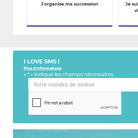
J'organise ma succession
Je su
v
I LOVE SMS !
Plus d'informations
«
*
» indique les champs nécessaires