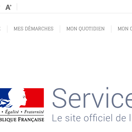
Augmenter
Diminuer
la
la
taille
taille
de
de
texte
texte
E
MES DÉMARCHES
MON QUOTIDIEN
MON C