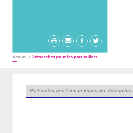
Imprimer
Envoyer
Partager
Partager
par
sur
sur
Accueil
/
Démarches pour les particuliers
email
facebook
twitter