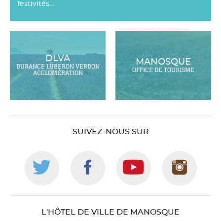
festivités…
DLVA
MANOSQUE
DURANCE LUBERON VERDON
OFFICE DE TOURISME
AGGLOMÉRATION
SUIVEZ-NOUS SUR
Suivez-
Suivez-
Suivez-
Suiv
nous
nous
nous
nou
L'HÔTEL DE VILLE DE MANOSQUE