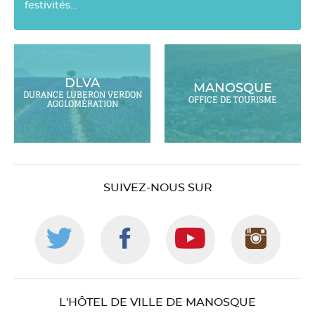
festivités…
DLVA
MANOSQUE
DURANCE LUBERON VERDON
OFFICE DE TOURISME
AGGLOMÉRATION
SUIVEZ-NOUS SUR
Suivez-
Suivez-
Suivez-
Suiv
nous
nous
nous
nou
L'HÔTEL DE VILLE DE MANOSQUE