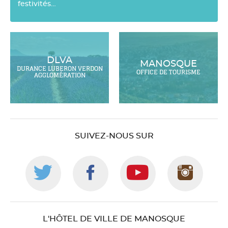
festivités…
DLVA
MANOSQUE
DURANCE LUBERON VERDON
OFFICE DE TOURISME
AGGLOMÉRATION
SUIVEZ-NOUS SUR
Suivez-
Suivez-
Suivez-
Suiv
nous
nous
nous
nou
L'HÔTEL DE VILLE DE MANOSQUE