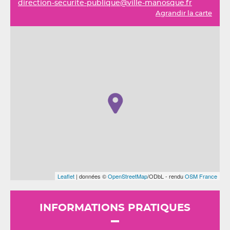
direction-securite-publique@ville-manosque.fr
Agrandir la carte
Leaflet
| données ©
OpenStreetMap
/ODbL - rendu
OSM France
INFORMATIONS PRATIQUES