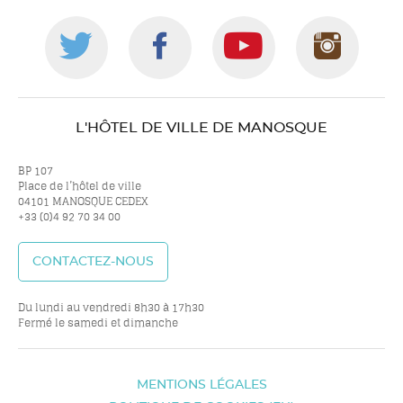
Suivez-
Suivez-
Suivez-
Suiv
nous
nous
nous
nou
L'HÔTEL DE VILLE DE MANOSQUE
sur
sur
sur
sur
BP 107
Place de l’hôtel de ville
04101 MANOSQUE CEDEX
+33 (0)4 92 70 34 00
twitter
facebook
youtube
inst
CONTACTEZ-NOUS
Du lundi au vendredi 8h30 à 17h30
Fermé le samedi et dimanche
MENTIONS LÉGALES