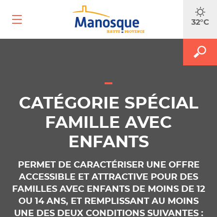
Ouvrir
32°C
le
menu
mobile
A
M
FAITES
le
le
m
f
RECH
d
r
CATÉGORIE SPÉCIAL
FAMILLE AVEC
ENFANTS
PERMET DE CARACTÉRISER UNE OFFRE
ACCESSIBLE ET ATTRACTIVE POUR DES
FAMILLES AVEC ENFANTS DE MOINS DE 12
OU 14 ANS, ET REMPLISSANT AU MOINS
UNE DES DEUX CONDITIONS SUIVANTES :