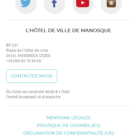
Suivez-
Suivez-
Suivez-
Suiv
nous
nous
nous
nou
L'HÔTEL DE VILLE DE MANOSQUE
sur
sur
sur
sur
BP 107
Place de l’hôtel de ville
04101 MANOSQUE CEDEX
+33 (0)4 92 70 34 00
twitter
facebook
youtube
inst
CONTACTEZ-NOUS
Du lundi au vendredi 8h30 à 17h30
Fermé le samedi et dimanche
MENTIONS LÉGALES
POLITIQUE DE COOKIES (EU)
DÉCLARATION DE CONFIDENTIALITÉ (UE)