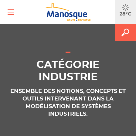
Ouvrir
28°C
le
menu
mobile
A
M
FAITES
le
le
m
f
RECH
d
r
CATÉGORIE
INDUSTRIE
ENSEMBLE DES NOTIONS, CONCEPTS ET
OUTILS INTERVENANT DANS LA
MODÉLISATION DE SYSTÈMES
INDUSTRIELS.