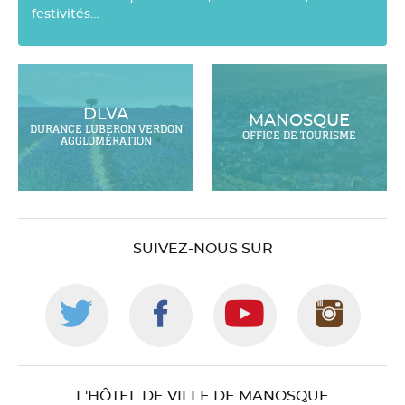
festivités…
DLVA
MANOSQUE
DURANCE LUBERON VERDON
OFFICE DE TOURISME
AGGLOMÉRATION
SUIVEZ-NOUS SUR
Suivez-
Suivez-
Suivez-
Suiv
nous
nous
nous
nou
L'HÔTEL DE VILLE DE MANOSQUE