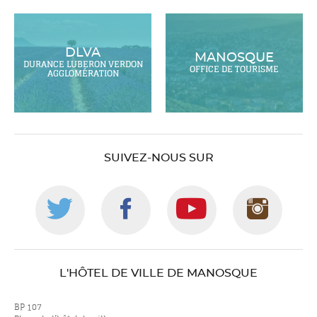
DLVA
MANOSQUE
DURANCE LUBERON VERDON
OFFICE DE TOURISME
AGGLOMÉRATION
SUIVEZ-NOUS SUR
Suivez-
Suivez-
Suivez-
Suiv
nous
nous
nous
nou
L'HÔTEL DE VILLE DE MANOSQUE
sur
sur
sur
sur
BP 107