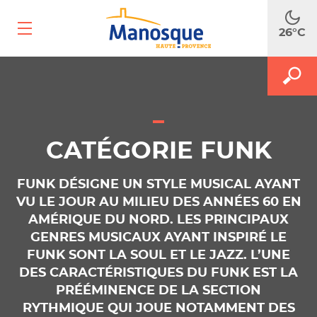
Ouvrir
26°C
le
menu
mobile
A
M
FAITES
le
le
m
f
RECH
d
r
CATÉGORIE FUNK
FUNK DÉSIGNE UN STYLE MUSICAL AYANT
VU LE JOUR AU MILIEU DES ANNÉES 60 EN
AMÉRIQUE DU NORD. LES PRINCIPAUX
GENRES MUSICAUX AYANT INSPIRÉ LE
FUNK SONT LA SOUL ET LE JAZZ. L’UNE
DES CARACTÉRISTIQUES DU FUNK EST LA
PRÉÉMINENCE DE LA SECTION
RYTHMIQUE QUI JOUE NOTAMMENT DES