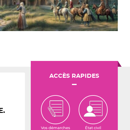
ACCÈS RAPIDES
E
.
Vos démarches
État civil