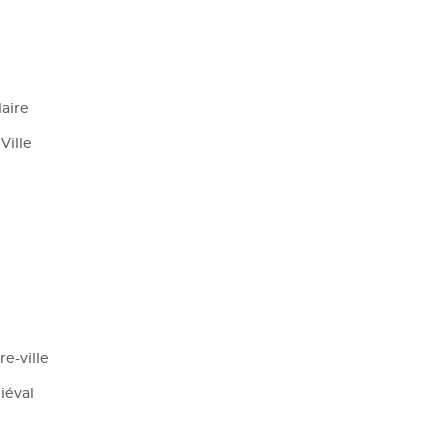
laire
Ville
e-ville
iéval