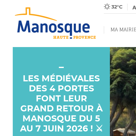
32°C
MA MAIRI
LES MÉDIÉVALES
DES 4 PORTES
FONT LEUR
GRAND RETOUR À
MANOSQUE DU 5
AU 7 JUIN 2026 ! ⚔️