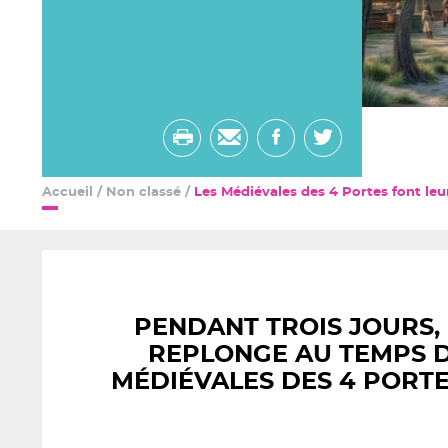
Imprimer
Envoyer
Partager
Partager
par
sur
sur
Accueil
/
Non classé
/
Les Médiévales des 4 Portes font leu
email
facebook
twitter
PENDANT TROIS JOURS,
REPLONGE AU TEMPS D
MÉDIÉVALES DES 4 PORTE