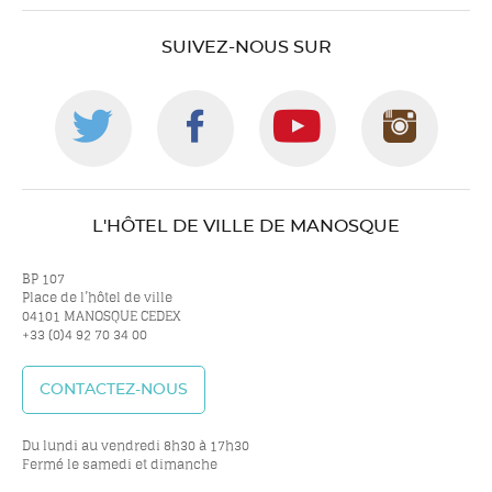
SUIVEZ-NOUS SUR
Suivez-
Suivez-
Suivez-
Suiv
nous
nous
nous
nou
L'HÔTEL DE VILLE DE MANOSQUE
sur
sur
sur
sur
BP 107
Place de l’hôtel de ville
04101 MANOSQUE CEDEX
+33 (0)4 92 70 34 00
twitter
facebook
youtube
inst
CONTACTEZ-NOUS
Du lundi au vendredi 8h30 à 17h30
Fermé le samedi et dimanche